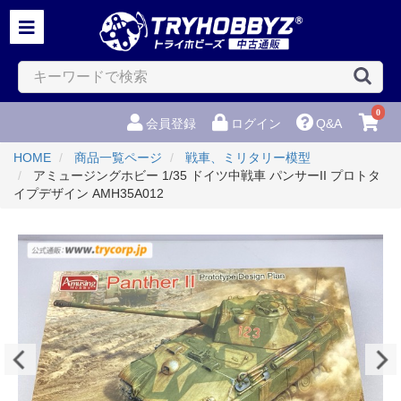
0
会員登録
ログイン
Q&A
HOME
商品一覧ページ
戦車、ミリタリー模型
アミュージングホビー 1/35 ドイツ中戦車 パンサーII プロトタ
イプデザイン AMH35A012