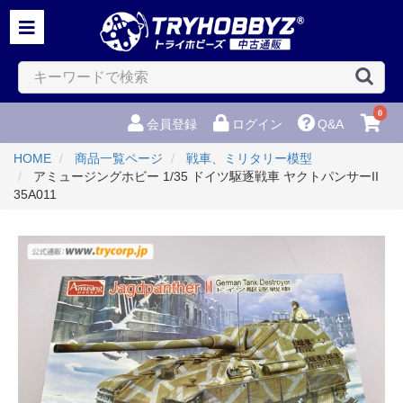
0
会員登録
ログイン
Q&A
HOME
商品一覧ページ
戦車、ミリタリー模型
アミュージングホビー 1/35 ドイツ駆逐戦車 ヤクトパンサーII
35A011